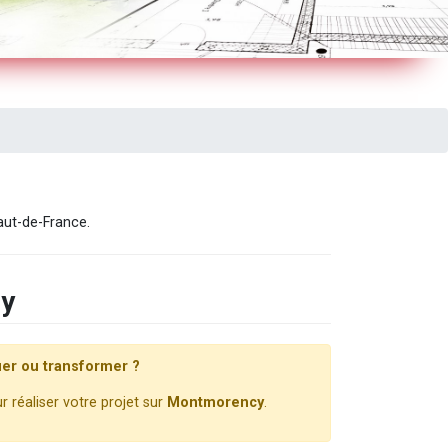
aut-de-France.
cy
er ou transformer ?
 réaliser votre projet sur
Montmorency
.