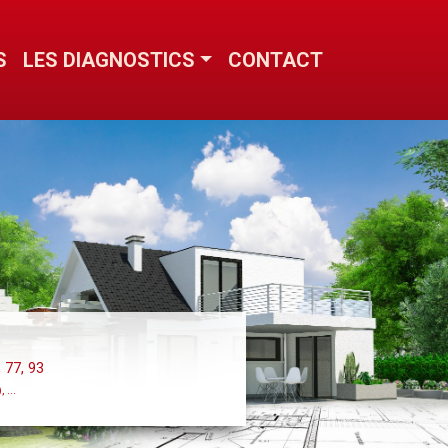
S
LES DIAGNOSTICS
CONTACT
Next
, 77, 93
 ...